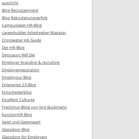
aussYcht
Blog Recrutainment
Blog Rekrutierungserfolg
Campusjäger HR-Blog
careerbuilder Arbeitgeber-Magazin
Crosswater Job Guide
Der-HR-Blog
Dinosaurs Will Die
Employer branding & recruiting
Employerreputation
Employour Blog
Enterprise 2.0 Blog
Entscheiderblog
Excellent Cultures
Frechmut-Bloig von Jörg Buckmann
functionHR Blog
Geist und Gegenwart
Glassdoor Blog
Glassdoor for Employers