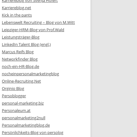
Karriereblog von Svenja Hofert
Karriereblog.net
Kick in the pants
Lebenswelt Recruiting – Blog von M.Witt
Leipziger-HRM-Blog von Prof.Wald
Leistungsträger-Blog
LinkedIn Talent Blog (engl.)
Marcus Reifs Blog
Networkfinder Blog
noch-ein-HR-Blog.de
nocheinpersonalmarketingblog
Online-Recruiting.Net
Orginio Blog
Persoblogger
personal-marketing.biz
Personaleum.at
personalmarketing2null
Personalmarketingblog.de
Persönlichkeits-Blog von persolog