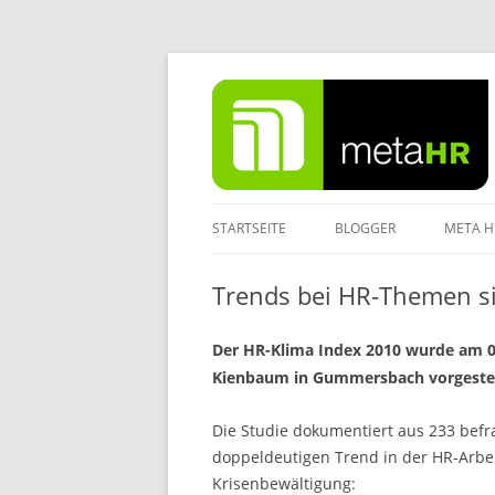
Zum
Inhalt
springen
STARTSEITE
BLOGGER
META H
IMPRE
Trends bei HR-Themen si
DATEN
Der HR-Klima Index 2010 wurde am 0
Kienbaum in Gummersbach vorgestel
Die Studie dokumentiert aus 233 bef
doppeldeutigen Trend in der HR-Arbe
Krisenbewältigung: