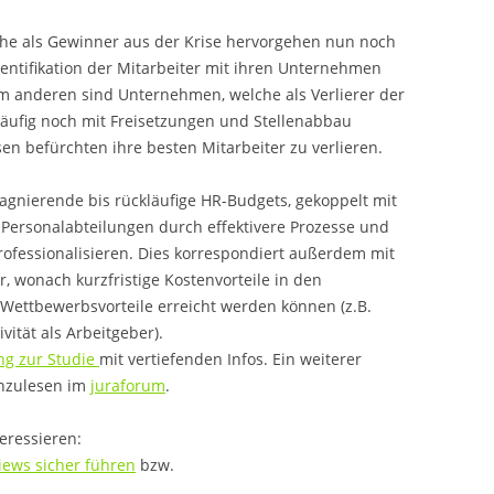
he als Gewinner aus der Krise hervorgehen nun noch
ntifikation der Mitarbeiter mit ihren Unternehmen
 anderen sind Unternehmen, welche als Verlierer der
äufig noch mit Freisetzungen und Stellenabbau
n befürchten ihre besten Mitarbeiter zu verlieren.
tagnierende bis rückläufige HR-Budgets, gekoppelt mit
ersonalabteilungen durch effektivere Prozesse und
rofessionalisieren. Dies korrespondiert außerdem mit
, wonach kurzfristige Kostenvorteile in den
 Wettbewerbsvorteile erreicht werden können (z.B.
vität als Arbeitgeber).
ng zur Studie
mit vertiefenden Infos. Ein weiterer
chzulesen im
juraforum
.
teressieren:
iews sicher führen
bzw.