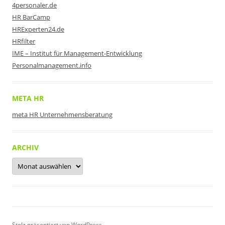
4personaler.de
HR BarCamp
HRExperten24.de
HRfilter
IME – Institut für Management-Entwicklung
Personalmanagement.info
META HR
meta HR Unternehmensberatung
ARCHIV
Archiv
Stolz präsentiert von WordPress