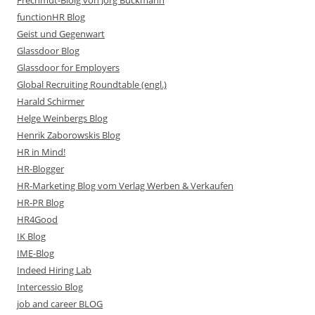
Frechmut-Bloig von Jörg Buckmann
functionHR Blog
Geist und Gegenwart
Glassdoor Blog
Glassdoor for Employers
Global Recruiting Roundtable (engl.)
Harald Schirmer
Helge Weinbergs Blog
Henrik Zaborowskis Blog
HR in Mind!
HR-Blogger
HR-Marketing Blog vom Verlag Werben & Verkaufen
HR-PR Blog
HR4Good
IK Blog
IME-Blog
Indeed Hiring Lab
Intercessio Blog
job and career BLOG