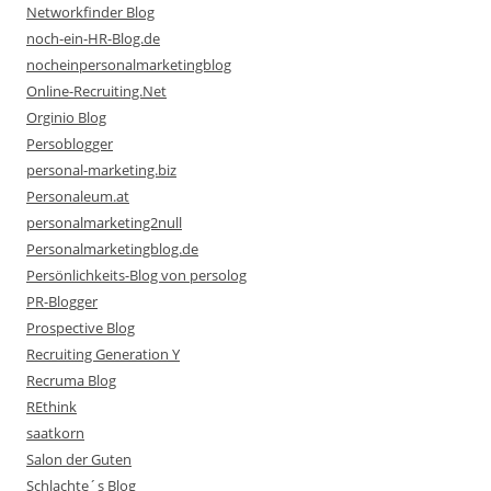
Networkfinder Blog
noch-ein-HR-Blog.de
nocheinpersonalmarketingblog
Online-Recruiting.Net
Orginio Blog
Persoblogger
personal-marketing.biz
Personaleum.at
personalmarketing2null
Personalmarketingblog.de
Persönlichkeits-Blog von persolog
PR-Blogger
Prospective Blog
Recruiting Generation Y
Recruma Blog
REthink
saatkorn
Salon der Guten
Schlachte´s Blog