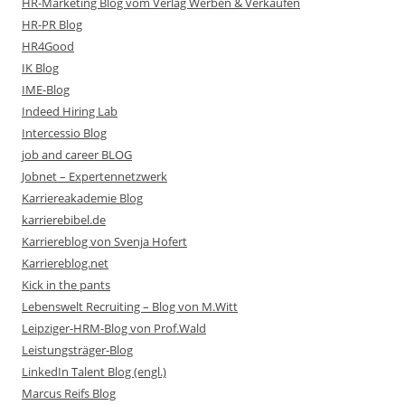
HR-Marketing Blog vom Verlag Werben & Verkaufen
HR-PR Blog
HR4Good
IK Blog
IME-Blog
Indeed Hiring Lab
Intercessio Blog
job and career BLOG
Jobnet – Expertennetzwerk
Karriereakademie Blog
karrierebibel.de
Karriereblog von Svenja Hofert
Karriereblog.net
Kick in the pants
Lebenswelt Recruiting – Blog von M.Witt
Leipziger-HRM-Blog von Prof.Wald
Leistungsträger-Blog
LinkedIn Talent Blog (engl.)
Marcus Reifs Blog