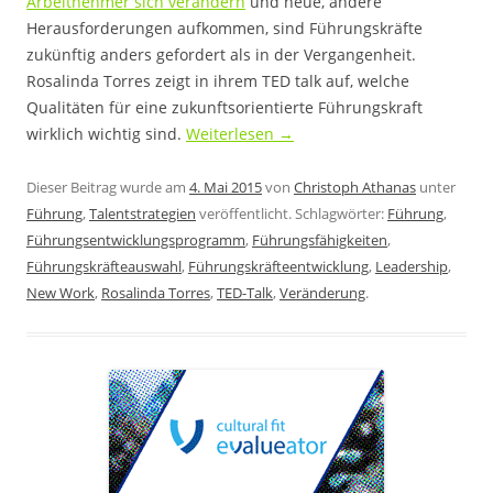
Arbeitnehmer sich verändern
und neue, andere
Herausforderungen aufkommen, sind Führungskräfte
zukünftig anders gefordert als in der Vergangenheit.
Rosalinda Torres zeigt in ihrem TED talk auf, welche
Qualitäten für eine zukunftsorientierte Führungskraft
wirklich wichtig sind.
Weiterlesen
→
Dieser Beitrag wurde am
4. Mai 2015
von
Christoph Athanas
unter
Führung
,
Talentstrategien
veröffentlicht. Schlagwörter:
Führung
,
Führungsentwicklungsprogramm
,
Führungsfähigkeiten
,
Führungskräfteauswahl
,
Führungskräfteentwicklung
,
Leadership
,
New Work
,
Rosalinda Torres
,
TED-Talk
,
Veränderung
.