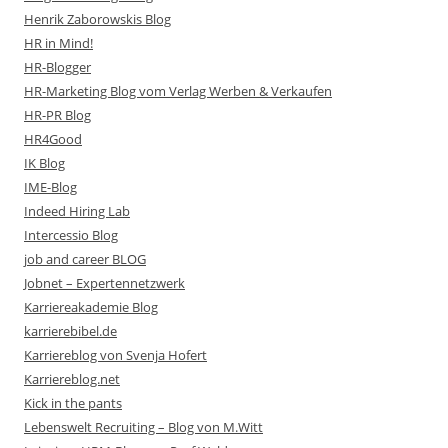
Henrik Zaborowskis Blog
HR in Mind!
HR-Blogger
HR-Marketing Blog vom Verlag Werben & Verkaufen
HR-PR Blog
HR4Good
IK Blog
IME-Blog
Indeed Hiring Lab
Intercessio Blog
job and career BLOG
Jobnet – Expertennetzwerk
Karriereakademie Blog
karrierebibel.de
Karriereblog von Svenja Hofert
Karriereblog.net
Kick in the pants
Lebenswelt Recruiting – Blog von M.Witt