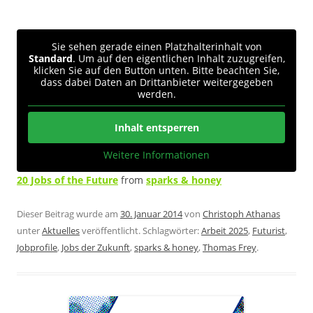
Sie sehen gerade einen Platzhalterinhalt von
Standard
. Um auf den eigentlichen Inhalt zuzugreifen,
klicken Sie auf den Button unten. Bitte beachten Sie,
dass dabei Daten an Drittanbieter weitergegeben
werden.
Inhalt entsperren
Weitere Informationen
20 Jobs of the Future
from
sparks & honey
Dieser Beitrag wurde am
30. Januar 2014
von
Christoph Athanas
unter
Aktuelles
veröffentlicht. Schlagwörter:
Arbeit 2025
,
Futurist
,
Jobprofile
,
Jobs der Zukunft
,
sparks & honey
,
Thomas Frey
.