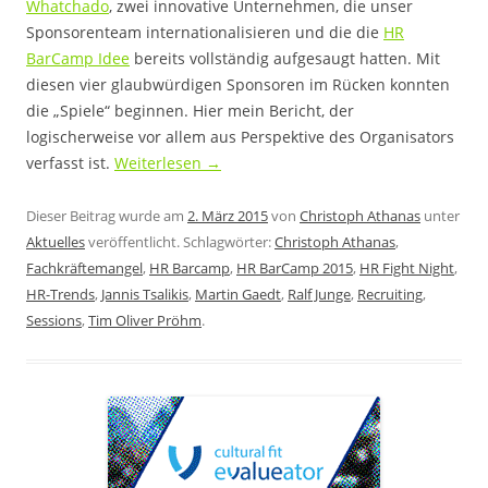
Whatchado
, zwei innovative Unternehmen, die unser
Sponsorenteam internationalisieren und die die
HR
BarCamp Idee
bereits vollständig aufgesaugt hatten. Mit
diesen vier glaubwürdigen Sponsoren im Rücken konnten
die „Spiele“ beginnen. Hier mein Bericht, der
logischerweise vor allem aus Perspektive des Organisators
verfasst ist.
Weiterlesen
→
Dieser Beitrag wurde am
2. März 2015
von
Christoph Athanas
unter
Aktuelles
veröffentlicht. Schlagwörter:
Christoph Athanas
,
Fachkräftemangel
,
HR Barcamp
,
HR BarCamp 2015
,
HR Fight Night
,
HR-Trends
,
Jannis Tsalikis
,
Martin Gaedt
,
Ralf Junge
,
Recruiting
,
Sessions
,
Tim Oliver Pröhm
.