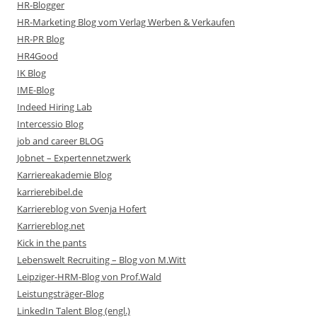
HR-Blogger
HR-Marketing Blog vom Verlag Werben & Verkaufen
HR-PR Blog
HR4Good
IK Blog
IME-Blog
Indeed Hiring Lab
Intercessio Blog
job and career BLOG
Jobnet – Expertennetzwerk
Karriereakademie Blog
karrierebibel.de
Karriereblog von Svenja Hofert
Karriereblog.net
Kick in the pants
Lebenswelt Recruiting – Blog von M.Witt
Leipziger-HRM-Blog von Prof.Wald
Leistungsträger-Blog
LinkedIn Talent Blog (engl.)