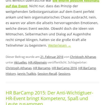
uns wirklich überraschte war
die enorm positive Resonanz
auf das Event
. Nicht nur, dass das Prinzip der
weitgehenden Selbstorganisation auf dem Event perfekt
ankam und kein organisatorisches Chaos ausbracht, nein,
es waren vor allem die allseits hervorragenden Emotionen,
welche dieses Event weckte. Obwohl doch die Ideen von
Mitmachen, Selbermachen und Dialog auf Augenhöhe
recht simpel klingen, hatten sie die große Kraft alle
Teilnehmer zu begeistern.
Weiterlesen
→
Dieser Beitrag wurde am
21. Februar 2016
von
Christoph Athanas
unter
Aktuelles
,
HR-Allgemein
veröffentlicht. Schlagwörter:
Christoph Athanas
,
HR Barcamp
,
HR BarCamp 2016
,
HR BarCamp
History
,
Jannis Tsalikis
,
Session-Recall
,
Sessions
.
HR BarCamp 2015: Der Anti-Wichtigtuer-
HR-Event bringt Kompetenz, Spaß und
Leute zusammen