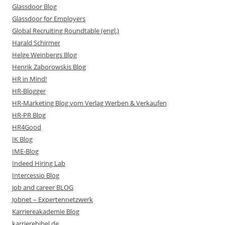
Glassdoor Blog
Glassdoor for Employers
Global Recruiting Roundtable (engl.)
Harald Schirmer
Helge Weinbergs Blog
Henrik Zaborowskis Blog
HR in Mind!
HR-Blogger
HR-Marketing Blog vom Verlag Werben & Verkaufen
HR-PR Blog
HR4Good
IK Blog
IME-Blog
Indeed Hiring Lab
Intercessio Blog
job and career BLOG
Jobnet – Expertennetzwerk
Karriereakademie Blog
karrierebibel.de