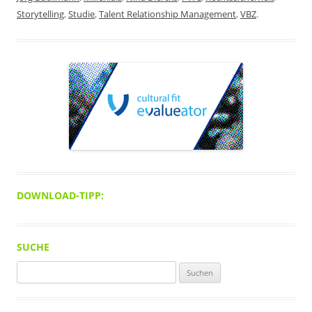
Storytelling
,
Studie
,
Talent Relationship Management
,
VBZ
.
DOWNLOAD-TIPP:
SUCHE
Suchen
nach: