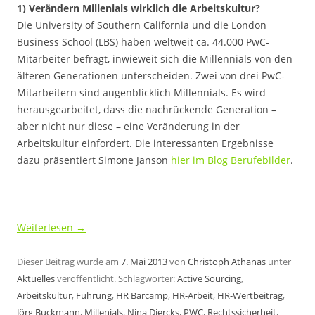
1) Verändern Millenials wirklich die Arbeitskultur?
Die University of Southern California und die London
Business School (LBS) haben weltweit ca. 44.000 PwC-
Mitarbeiter befragt, inwieweit sich die Millennials von den
älteren Generationen unterscheiden. Zwei von drei PwC-
Mitarbeitern sind augenblicklich Millennials. Es wird
herausgearbeitet, dass die nachrückende Generation –
aber nicht nur diese – eine Veränderung in der
Arbeitskultur einfordert. Die interessanten Ergebnisse
dazu präsentiert Simone Janson
hier im Blog Berufebilder
.
Weiterlesen
→
Dieser Beitrag wurde am
7. Mai 2013
von
Christoph Athanas
unter
Aktuelles
veröffentlicht. Schlagwörter:
Active Sourcing
,
Arbeitskultur
,
Führung
,
HR Barcamp
,
HR-Arbeit
,
HR-Wertbeitrag
,
Jörg Buckmann
,
Millenials
,
Nina Diercks
,
PWC
,
Rechtssicherheit
,