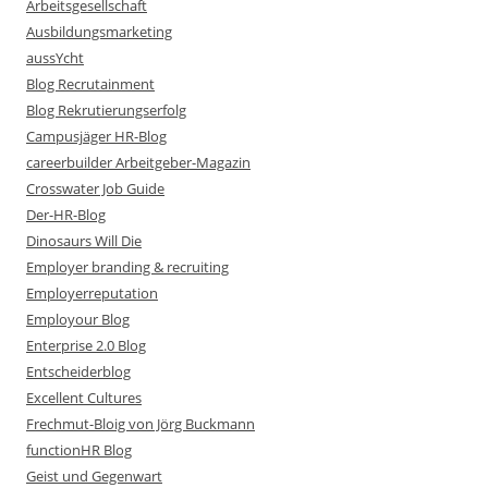
Arbeitsgesellschaft
Ausbildungsmarketing
aussYcht
Blog Recrutainment
Blog Rekrutierungserfolg
Campusjäger HR-Blog
careerbuilder Arbeitgeber-Magazin
Crosswater Job Guide
Der-HR-Blog
Dinosaurs Will Die
Employer branding & recruiting
Employerreputation
Employour Blog
Enterprise 2.0 Blog
Entscheiderblog
Excellent Cultures
Frechmut-Bloig von Jörg Buckmann
functionHR Blog
Geist und Gegenwart