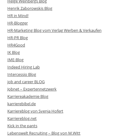
Helge Weinbergs Blog
Henrik Zaborowskis Blog
HR in Mind!
HR-Blogger
HR-Marketing Blog vom Verlag Werben & Verkaufen
HR-PR Blog
HR4Good
IK Blog
IME-Blog
Indeed Hiring Lab
Intercessio Blog
job and career BLOG
Jobnet – Expertennetzwerk
Karriereakademie Blog
karrierebibel.de
Karriereblog von Svenja Hofert
Karriereblog.net
Kick in the pants
Lebenswelt Recruiting – Blog von M.Witt