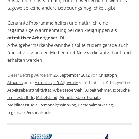
Ausnahmen das Kind mitgebracht werden kann, wenn es
tageweise keine andere Betreuungsmöglichkeit gibt.
Genannte Programme helfen und natürlich eine
regelmäßige Wahrnehmung bei den Zielgruppen als
attraktiver Arbeitgeber
. Die
Arbeitgebermarkenbekanntheit sollte zudem gerade auch
über die regionalen Medien und Netzwerke aufgebaut und
erhalten werden.
Dieser Beitrag wurde am
26. September 2012
von
Christoph
Athanas
unter
Aktuelles
,
HR-Allgemein
veröffentlicht. Schlagwörter:
Arbeitgeberattraktivität
,
Arbeitgeberwahl
,
Arbeitnehmer
,
Jobsuche
,
meinestadt.de
,
Mittelstand
,
Mobilitätsbereitschaft
,
Mobilitätsstudie
,
Personalgewinnung
,
Personalmarketing
,
regionale Personalsuche
.