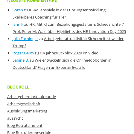
NEUESTE KOMMENTARE
Sören
zu
KI-Rollenspiele in der Führungsentwicklung:
Skalierbares Coaching für alle?
Jannik
zu
HR: Mit KI zum Beziehungsgestalter & Schiedsrichter?
Prof. Peter M. Wald über Highlights des HR Innovation Day 2025
Julia Fachinger
zu
Arbeitgeberattraktivität: Sicherheit ist wieder
Trumpf
Roger Germ
zu
HR Jahresrückblick 2020 im Video
Sabine B.
zu
Wie entwickeln sich die Online-Jobbörsen in
Deutschland? Fragen an Expertin Eva Zils
BLOGROLL
Arbeitgebermarkenfreunde
Arbeitsgesellschaft
Ausbildungsmarketing
aussYcht
Blog Recrutainment
Blog Rekrutierungserfolg