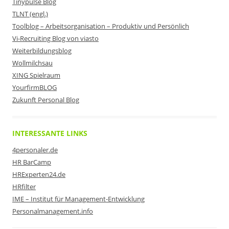
Tinypulse Blog
TLNT (engl.)
Toolblog – Arbeitsorganisation – Produktiv und Persönlich
Vi-Recruiting Blog von viasto
Weiterbildungsblog
Wollmilchsau
XING Spielraum
YourfirmBLOG
Zukunft Personal Blog
INTERESSANTE LINKS
4personaler.de
HR BarCamp
HRExperten24.de
HRfilter
IME – Institut für Management-Entwicklung
Personalmanagement.info