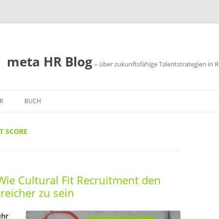
meta HR Blog
– über zukunftsfähige Talentstrategien in R
R
BUCH
SSUM
T SCORE
SCHUTZ
 Wie Cultural Fit Recruitment den
reicher zu sein
ehr