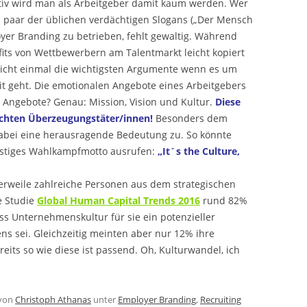
tiv wird man als Arbeitgeber damit kaum werden. Wer
 paar der üblichen verdächtigen Slogans („Der Mensch
oyer Branding zu betrieben, fehlt gewaltig. Während
fits von Wettbewerbern am Talentmarkt leicht kopiert
nicht einmal die wichtigsten Argumente wenn es um
t geht. Die emotionalen Angebote eines Arbeitgebers
 Angebote? Genau: Mission, Vision und Kultur.
Diese
chten Überzeugungstäter/innen!
Besonders dem
bei eine herausragende Bedeutung zu. So könnte
instiges Wahlkampfmotto ausrufen:
„It´s the Culture,
erweile zahlreiche Personen aus dem strategischen
e Studie
Global Human Capital Trends 2016
rund 82%
ass Unternehmenskultur für sie ein potenzieller
s sei. Gleichzeitig meinten aber nur 12% ihre
its so wie diese ist passend. Oh, Kulturwandel, ich
von
Christoph Athanas
unter
Employer Branding
,
Recruiting