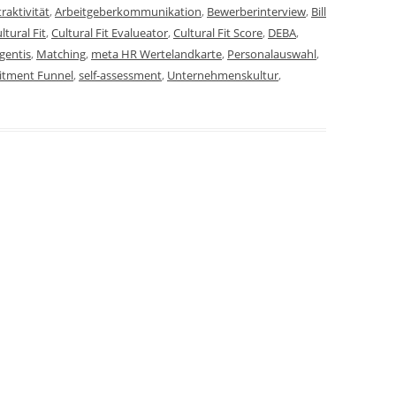
raktivität
,
Arbeitgeberkommunikation
,
Bewerberinterview
,
Bill
ltural Fit
,
Cultural Fit Evalueator
,
Cultural Fit Score
,
DEBA
,
gentis
,
Matching
,
meta HR Wertelandkarte
,
Personalauswahl
,
itment Funnel
,
self-assessment
,
Unternehmenskultur
,