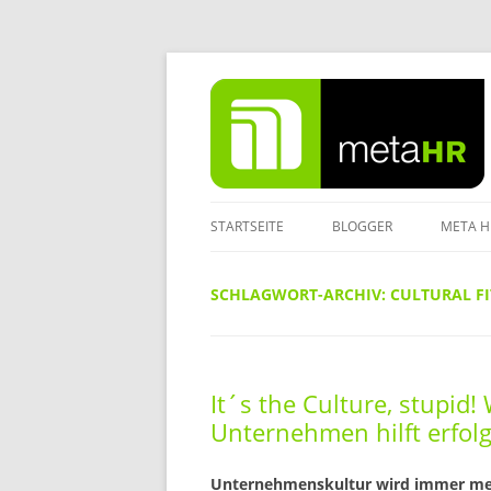
Zum
Inhalt
springen
STARTSEITE
BLOGGER
META H
IMPRE
SCHLAGWORT-ARCHIV:
CULTURAL FI
DATEN
It´s the Culture, stupid!
Unternehmen hilft erfolg
Unternehmenskultur wird immer m