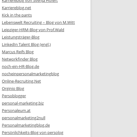
Karriereblog von Svenja Hofert
Karriereblog.net
Kick in the pants
Lebenswelt Recruiting – Blog von M.Witt
Leipziger-HRM-Blog von Prof.Wald
Leistungsträger-Blog
LinkedIn Talent Blog (engl.)
Marcus Reifs Blog
Networkfinder Blog
noch-ein-HR-Blog.de
nocheinpersonalmarketingblog
Online-Recruiting.Net
Orginio Blog
Persoblogger
personal-marketing.biz
Personaleum.at
personalmarketing2null
Personalmarketingblog.de
Persönlichkeits-Blog von persolog