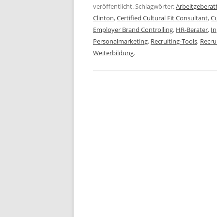
veröffentlicht. Schlagwörter:
Arbeitgeberatt
Clinton
,
Certified Cultural Fit Consultant
,
Cu
Employer Brand Controlling
,
HR-Berater
,
In
Personalmarketing
,
Recruiting-Tools
,
Recru
Weiterbildung
.