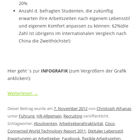
20%
Anzahl d. befragten Studenten, die zukünftig
erwarten ihre Arbeitszeiten nach eigenem Lebensstil
und eigenem Komfort anpassen zu können: 62%(die
Zahl ist übrigens im internationalen Vergleich nach
China die Zweithöchste!)
Hier geht´s zur
INFOGRAFIK
(zum Vergrößern der Grafik
anklicken!):
Weiterlesen
→
Dieser Beitrag wurde am
7. November 2012
von
Christoph Athanas
unter
Führung
,
HR-Allgemein
,
Recruiting
veröffentlicht.
Schlagwörter:
Absolventen
,
Arbeitgeberattraktivität
,
Cisco
,
Connected World Technology Report 2011
,
Digitaler Lebensstil
,
Erwartungen an Arbeitgeber
,
Facebook
,
flexible Arbeitszeiten
,