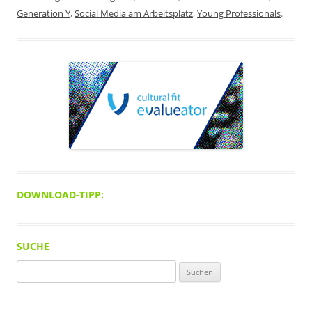
Generation Y
,
Social Media am Arbeitsplatz
,
Young Professionals
.
DOWNLOAD-TIPP:
SUCHE
Suchen
nach: