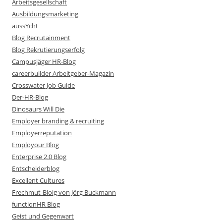
Arbeitsgesellschaft
Ausbildungsmarketing
aussYcht
Blog Recrutainment
Blog Rekrutierungserfolg
Campusjäger HR-Blog
careerbuilder Arbeitgeber-Magazin
Crosswater Job Guide
Der-HR-Blog
Dinosaurs Will Die
Employer branding & recruiting
Employerreputation
Employour Blog
Enterprise 2.0 Blog
Entscheiderblog
Excellent Cultures
Frechmut-Bloig von Jörg Buckmann
functionHR Blog
Geist und Gegenwart