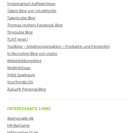
Systematisch Kaffeetrinken
Talent Blog von IntraWorlds
Talentcube Blog
Thomas Hutters Facebook Blog
Tinypulse Blog
TLNT (engl.)
Toolblog – Arbeitsorganisation – Produktiv und Persönlich
Vi-Recruiting Blog von viasto
Weiterbildungsblog
Wollmilchsau
XING Spielraum
YourfirmBLOG
Zukunft Personal Blog
INTERESSANTE LINKS
4personaler.de
HR BarCamp
HRExperten24.de