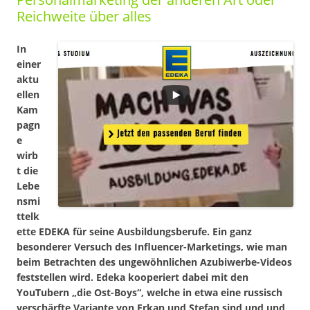
Reichweite über alles
In
einer
aktu
ellen
Kam
pagn
e
wirb
t die
Lebe
nsmi
ttelk
ette EDEKA für seine Ausbildungsberufe. Ein ganz
besonderer Versuch des Influencer-Marketings, wie man
beim Betrachten des ungewöhnlichen Azubiwerbe-Videos
feststellen wird. Edeka kooperiert dabei mit den
YouTubern „die Ost-Boys“, welche in etwa eine russisch
verschärfte Variante von Erkan und Stefan sind und und