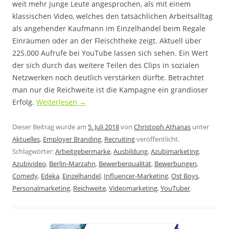
weit mehr junge Leute angesprochen, als mit einem
klassischen Video, welches den tatsächlichen Arbeitsalltag
als angehender Kaufmann im Einzelhandel beim Regale
Einräumen oder an der Fleischtheke zeigt. Aktuell über
225.000 Aufrufe bei YouTube lassen sich sehen. Ein Wert
der sich durch das weitere Teilen des Clips in sozialen
Netzwerken noch deutlich verstärken dürfte. Betrachtet
man nur die Reichweite ist die Kampagne ein grandioser
Erfolg.
Weiterlesen
→
Dieser Beitrag wurde am
5. Juli 2018
von
Christoph Athanas
unter
Aktuelles
,
Employer Branding
,
Recruiting
veröffentlicht.
Schlagwörter:
Arbeitgebermarke
,
Ausbildung
,
Azubimarketing
,
Azubivideo
,
Berlin-Marzahn
,
Bewerberqualität
,
Bewerbungen
,
Comedy
,
Edeka
,
Einzelhandel
,
Influencer-Marketing
,
Ost Boys
,
Personalmarketing
,
Reichweite
,
Videomarketing
,
YouTuber
.