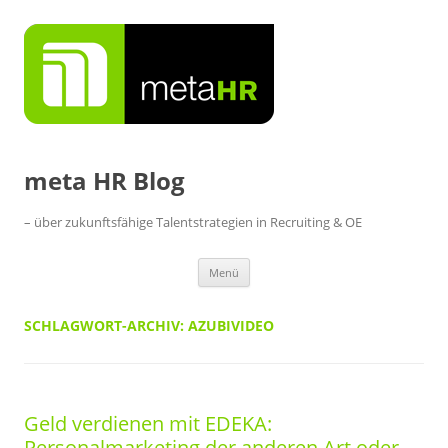
Zum
Inhalt
springen
meta HR Blog
– über zukunftsfähige Talentstrategien in Recruiting & OE
Menü
SCHLAGWORT-ARCHIV:
AZUBIVIDEO
Geld verdienen mit EDEKA:
Personalmarketing der anderen Art oder