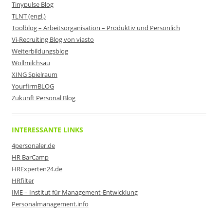
Tinypulse Blog
TLNT (engl.)
Toolblog – Arbeitsorganisation – Produktiv und Persönlich
Vi-Recruiting Blog von viasto
Weiterbildungsblog
Wollmilchsau
XING Spielraum
YourfirmBLOG
Zukunft Personal Blog
INTERESSANTE LINKS
4personaler.de
HR BarCamp
HRExperten24.de
HRfilter
IME – Institut für Management-Entwicklung
Personalmanagement.info