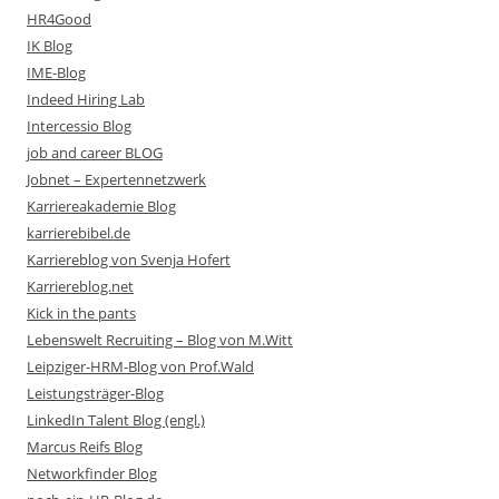
HR4Good
IK Blog
IME-Blog
Indeed Hiring Lab
Intercessio Blog
job and career BLOG
Jobnet – Expertennetzwerk
Karriereakademie Blog
karrierebibel.de
Karriereblog von Svenja Hofert
Karriereblog.net
Kick in the pants
Lebenswelt Recruiting – Blog von M.Witt
Leipziger-HRM-Blog von Prof.Wald
Leistungsträger-Blog
LinkedIn Talent Blog (engl.)
Marcus Reifs Blog
Networkfinder Blog