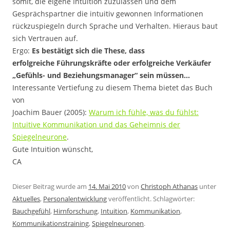
somit, die eigene Intuition zuzulassen und dem
Gesprächspartner die intuitiv gewonnen Informationen
rückzuspiegeln durch Sprache und Verhalten. Hieraus baut
sich Vertrauen auf.
Ergo:
Es bestätigt sich die These, dass
erfolgreiche Führungskräfte oder erfolgreiche Verkäufer
„Gefühls- und Beziehungsmanager“ sein müssen…
Interessante Vertiefung zu diesem Thema bietet das Buch
von
Joachim Bauer (2005):
Warum ich fühle, was du fühlst:
Intuitive Kommunikation und das Geheimnis der
Spiegelneurone
.
Gute Intuition wünscht,
CA
Dieser Beitrag wurde am
14. Mai 2010
von
Christoph Athanas
unter
Aktuelles
,
Personalentwicklung
veröffentlicht. Schlagwörter:
Bauchgefühl
,
Hirnforschung
,
Intuition
,
Kommunikation
,
Kommunikationstraining
,
Spiegelneuronen
.