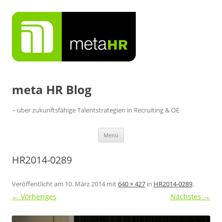
Zum
Inhalt
springen
meta HR Blog
– über zukunftsfähige Talentstrategien in Recruiting & OE
Menü
HR2014-0289
Veröffentlicht am
10. März 2014
mit
640 × 427
in
HR2014-0289
.
← Vorheriges
Nächstes →