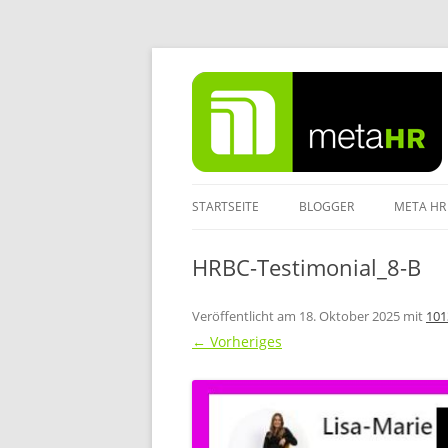
Zum
Inhalt
springen
STARTSEITE
BLOGGER
META HR
IMPRES
HRBC-Testimonial_8-B
DATENS
Veröffentlicht am
18. Oktober 2025
mit
101
← Vorheriges