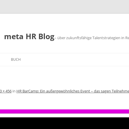
meta HR Blog
– über zukunftsfähige Talentstrategien in R
BUCH
SUM
CHUTZ
3 × 456
in
HR BarCamp: Ein außergewöhnliches Event – das sagen Teilnehm