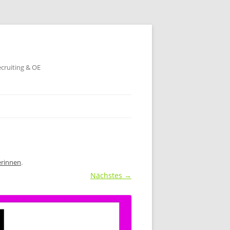
ecruiting & OE
erinnen
.
Nächstes →