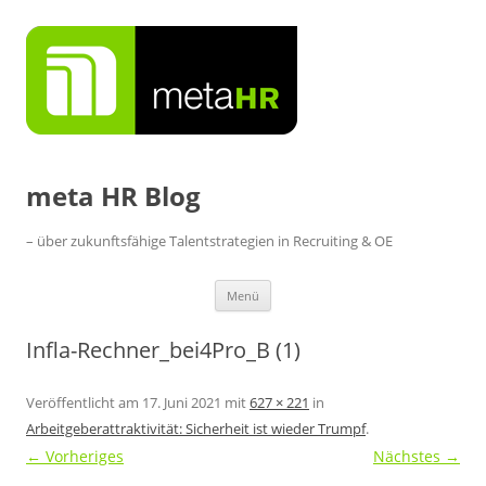
Zum
Inhalt
springen
meta HR Blog
– über zukunftsfähige Talentstrategien in Recruiting & OE
Menü
Infla-Rechner_bei4Pro_B (1)
Veröffentlicht am
17. Juni 2021
mit
627 × 221
in
Arbeitgeberattraktivität: Sicherheit ist wieder Trumpf
.
← Vorheriges
Nächstes →