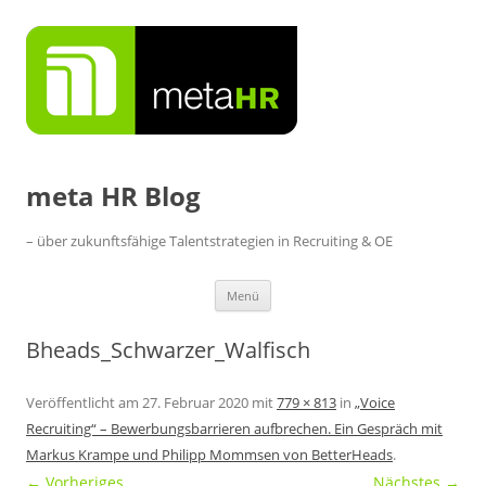
Zum
Inhalt
springen
meta HR Blog
– über zukunftsfähige Talentstrategien in Recruiting & OE
Menü
Bheads_Schwarzer_Walfisch
Veröffentlicht am
27. Februar 2020
mit
779 × 813
in
„Voice
Recruiting“ – Bewerbungsbarrieren aufbrechen. Ein Gespräch mit
Markus Krampe und Philipp Mommsen von BetterHeads
.
← Vorheriges
Nächstes →