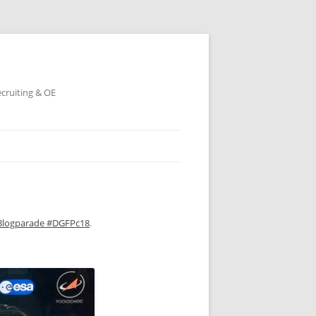
ecruiting & OE
P-Blogparade #DGFPc18
.