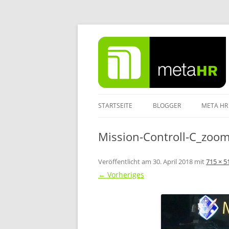
Zum
Inhalt
springen
STARTSEITE
BLOGGER
META HR
IMPRES
Mission-Controll-C_zoo
DATENS
Veröffentlicht am
30. April 2018
mit
715 × 5
← Vorheriges