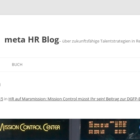
meta HR Blog
– über zukunftsfähige Talentstrategien in R
BUCH
SUM
m
CHUTZ
15
in
HR auf Marsmission: Mission Control müsst Ihr sein! Beitrag zur DGF