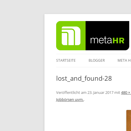
Zum
Inhalt
springen
STARTSEITE
BLOGGER
META H
IMPRE
lost_and_found-28
DATEN
Veröffentlicht am
23. Januar 2017
mit
480 ×
Jobbörsen uvm.
.