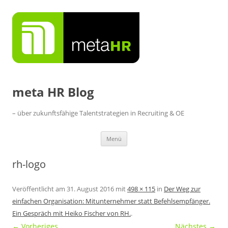
Zum
Inhalt
springen
meta HR Blog
– über zukunftsfähige Talentstrategien in Recruiting & OE
Menü
rh-logo
Veröffentlicht am
31. August 2016
mit
498 × 115
in
Der Weg zur
einfachen Organisation: Mitunternehmer statt Befehlsempfänger.
Ein Gespräch mit Heiko Fischer von RH.
.
← Vorheriges
Nächstes →