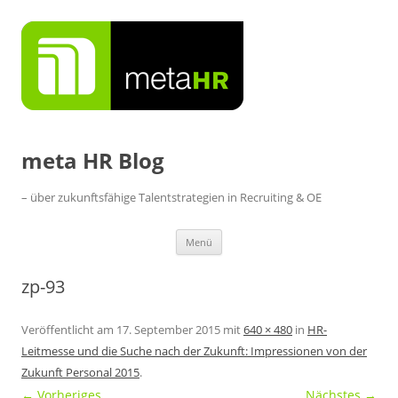
Zum
Inhalt
springen
meta HR Blog
– über zukunftsfähige Talentstrategien in Recruiting & OE
Menü
zp-93
Veröffentlicht am
17. September 2015
mit
640 × 480
in
HR-
Leitmesse und die Suche nach der Zukunft: Impressionen von der
Zukunft Personal 2015
.
← Vorheriges
Nächstes →