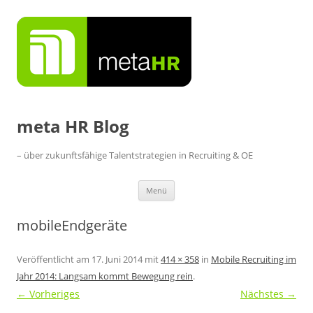
Zum
Inhalt
springen
meta HR Blog
– über zukunftsfähige Talentstrategien in Recruiting & OE
Menü
mobileEndgeräte
Veröffentlicht am
17. Juni 2014
mit
414 × 358
in
Mobile Recruiting im
Jahr 2014: Langsam kommt Bewegung rein
.
← Vorheriges
Nächstes →