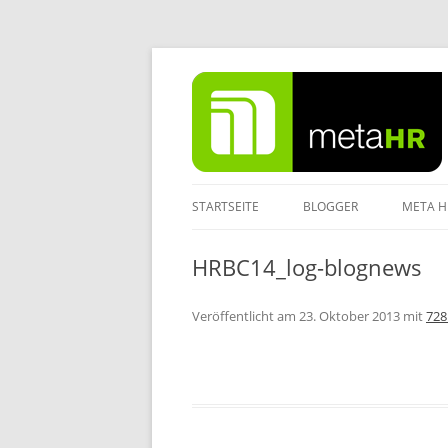
Zum
Inhalt
springen
STARTSEITE
BLOGGER
META H
IMPRE
HRBC14_log-blognews
DATEN
Veröffentlicht am
23. Oktober 2013
mit
728