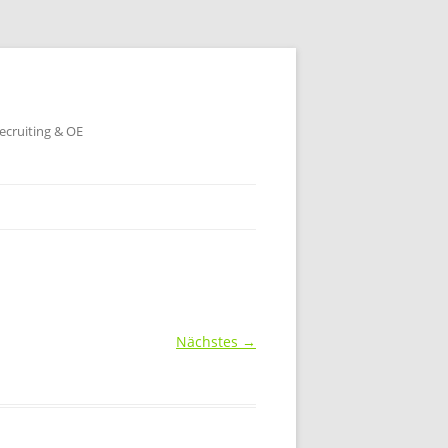
ecruiting & OE
Nächstes →