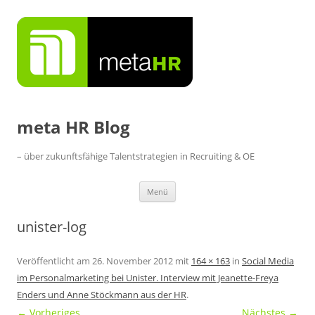
Zum
Inhalt
springen
meta HR Blog
– über zukunftsfähige Talentstrategien in Recruiting & OE
Menü
unister-log
Veröffentlicht am
26. November 2012
mit
164 × 163
in
Social Media
im Personalmarketing bei Unister. Interview mit Jeanette-Freya
Enders und Anne Stöckmann aus der HR
.
← Vorheriges
Nächstes →