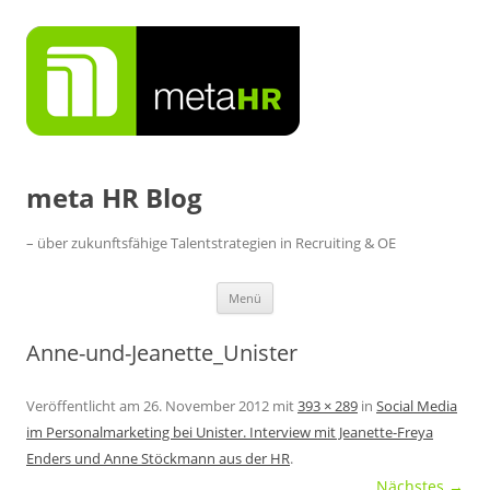
Zum
Inhalt
springen
meta HR Blog
– über zukunftsfähige Talentstrategien in Recruiting & OE
Menü
Anne-und-Jeanette_Unister
Veröffentlicht am
26. November 2012
mit
393 × 289
in
Social Media
im Personalmarketing bei Unister. Interview mit Jeanette-Freya
Enders und Anne Stöckmann aus der HR
.
Nächstes →