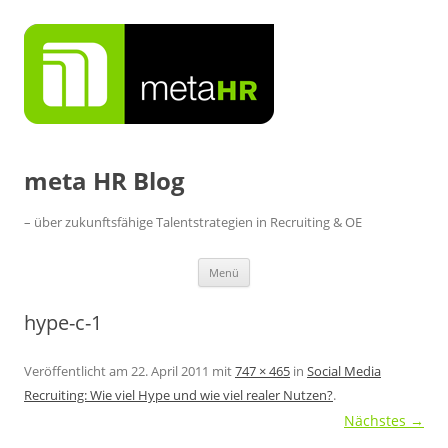
Zum
Inhalt
springen
meta HR Blog
– über zukunftsfähige Talentstrategien in Recruiting & OE
Menü
hype-c-1
Veröffentlicht am
22. April 2011
mit
747 × 465
in
Social Media
Recruiting: Wie viel Hype und wie viel realer Nutzen?
.
Nächstes →