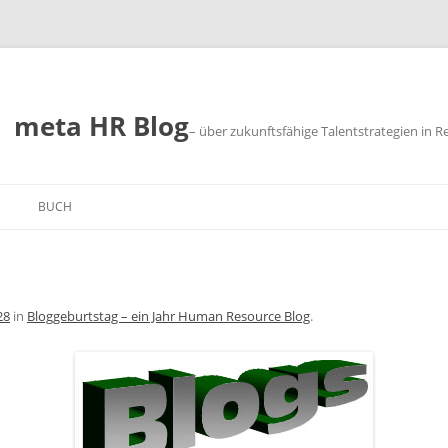
meta HR Blog
– über zukunftsfähige Talentstrategien in R
BUCH
SUM
CHUTZ
28
in
Bloggeburtstag – ein Jahr Human Resource Blog
.