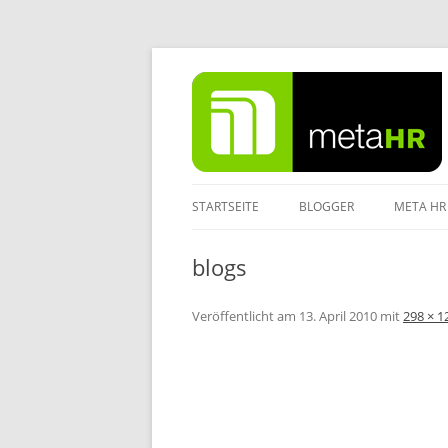
Zum
Inhalt
springen
STARTSEITE
BLOGGER
META HR
IMPRES
blogs
DATENS
Veröffentlicht am
13. April 2010
mit
298 × 1