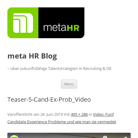
Zum
Inhalt
springen
meta HR Blog
– über zukunftsfähige Talentstrategien in Recruiting & OE
Menü
Teaser-5-Cand-Ex-Prob_Video
Veröffentlicht am
26. Juni 2019
mit
495 × 286
in
Video: Fünf
Candidate Experience Probleme und wie man sie vermeidet
.