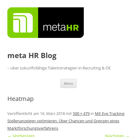
Zum
Inhalt
springen
meta HR Blog
– über zukunftsfähige Talentstrategien in Recruiting & OE
Menü
Heatmap
Veröffentlicht am
16. März 2018
mit
500 × 479
in
Mit Eye Tracking
Stellenanzeigen optimieren. Über Chancen und Grenzen eines
Marktforschungsverfahrens
.
← Vorheriges
Nächstes →