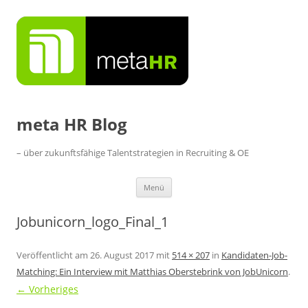
Zum
Inhalt
springen
meta HR Blog
– über zukunftsfähige Talentstrategien in Recruiting & OE
Menü
Jobunicorn_logo_Final_1
Veröffentlicht am
26. August 2017
mit
514 × 207
in
Kandidaten-Job-
Matching: Ein Interview mit Matthias Oberstebrink von JobUnicorn
.
← Vorheriges