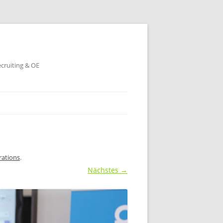
ecruiting & OE
rations
.
Nächstes →