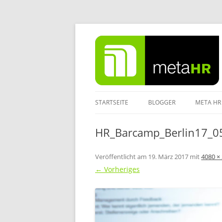
Zum
Inhalt
springen
STARTSEITE
BLOGGER
META HR
IMPRES
HR_Barcamp_Berlin17_0
DATENS
Veröffentlicht am
19. März 2017
mit
4080 ×
← Vorheriges