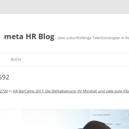
meta HR Blog
– über zukunftsfähige Talentstrategien in R
BUCH
SUM
592
CHUTZ
 2720
in
HR BarCamp 2017: Die Digitalisierung, ihr Mindset und viele gute Vib