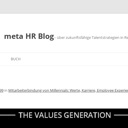
meta HR Blog
– über zukunftsfähige Talentstrategien in R
BUCH
SUM
CHUTZ
99
in
Mitarbeiterbindung von Millennials: Werte, Karriere, Employee Experien