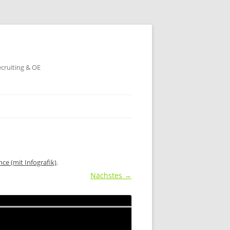
ecruiting & OE
ce (mit Infografik)
.
Nächstes →