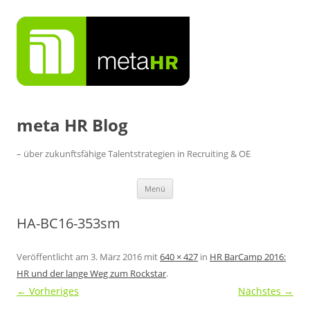
Zum
Inhalt
springen
meta HR Blog
– über zukunftsfähige Talentstrategien in Recruiting & OE
Menü
HA-BC16-353sm
Veröffentlicht am
3. März 2016
mit
640 × 427
in
HR BarCamp 2016:
HR und der lange Weg zum Rockstar
.
← Vorheriges
Nächstes →