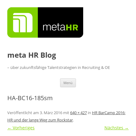
Zum
Inhalt
springen
meta HR Blog
– über zukunftsfähige Talentstrategien in Recruiting & OE
Menü
HA-BC16-185sm
Veröffentlicht am
3. März 2016
mit
640 × 427
in
HR BarCamp 2016:
HR und der lange Weg zum Rockstar
.
← Vorheriges
Nächstes →