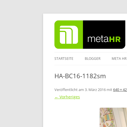
Zum
Inhalt
springen
STARTSEITE
BLOGGER
META HR
IMPRES
HA-BC16-1182sm
DATENS
Veröffentlicht am
3. März 2016
mit
640 × 42
← Vorheriges