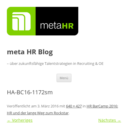
Zum
Inhalt
springen
meta HR Blog
– über zukunftsfähige Talentstrategien in Recruiting & OE
Menü
HA-BC16-1172sm
Veröffentlicht am
3. März 2016
mit
640 × 427
in
HR BarCamp 2016:
HR und der lange Weg zum Rockstar
.
← Vorheriges
Nächstes →