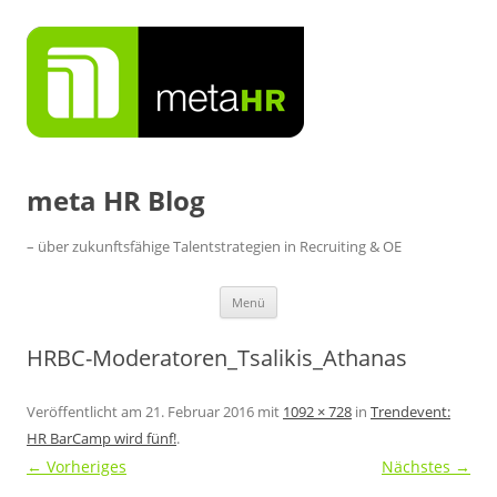
Zum
Inhalt
springen
meta HR Blog
– über zukunftsfähige Talentstrategien in Recruiting & OE
Menü
HRBC-Moderatoren_Tsalikis_Athanas
Veröffentlicht am
21. Februar 2016
mit
1092 × 728
in
Trendevent:
HR BarCamp wird fünf!
.
← Vorheriges
Nächstes →