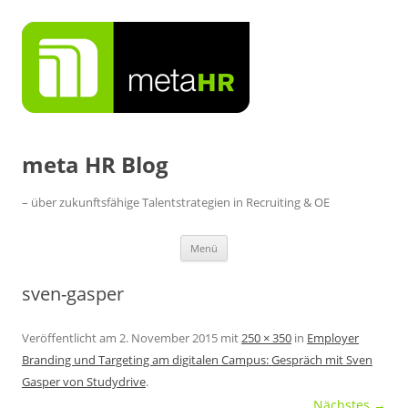
Zum
Inhalt
springen
meta HR Blog
– über zukunftsfähige Talentstrategien in Recruiting & OE
Menü
sven-gasper
Veröffentlicht am
2. November 2015
mit
250 × 350
in
Employer
Branding und Targeting am digitalen Campus: Gespräch mit Sven
Gasper von Studydrive
.
Nächstes →