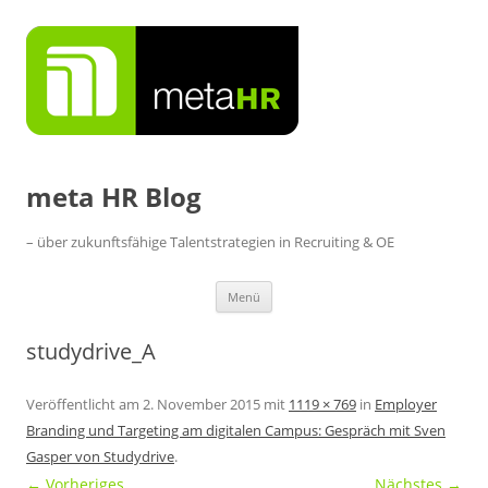
Zum
Inhalt
springen
meta HR Blog
– über zukunftsfähige Talentstrategien in Recruiting & OE
Menü
studydrive_A
Veröffentlicht am
2. November 2015
mit
1119 × 769
in
Employer
Branding und Targeting am digitalen Campus: Gespräch mit Sven
Gasper von Studydrive
.
← Vorheriges
Nächstes →