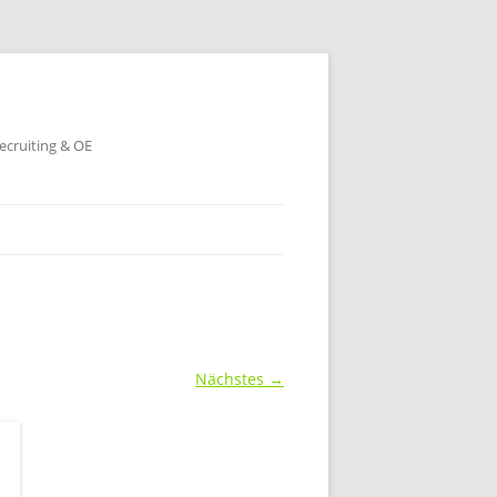
ecruiting & OE
Nächstes →