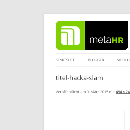
Zum
Inhalt
springen
STARTSEITE
BLOGGER
META H
IMPRE
titel-hacka-slam
DATEN
Veröffentlicht am
9. März 2015
mit
484 × 24