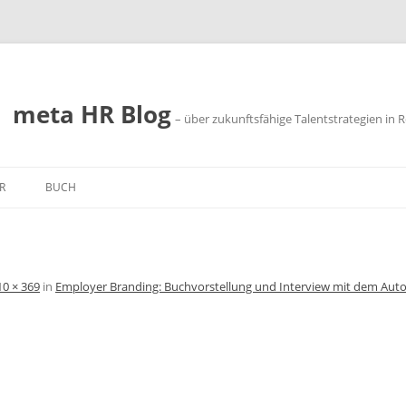
meta HR Blog
– über zukunftsfähige Talentstrategien in R
R
BUCH
SSUM
SCHUTZ
10 × 369
in
Employer Branding: Buchvorstellung und Interview mit dem Autor