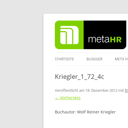
Zum
Inhalt
springen
STARTSEITE
BLOGGER
META H
IMPRE
Kriegler_1_72_4c
DATEN
Veröffentlicht am
18. Dezember 2012
mit
5
← Vorheriges
Buchautor: Wolf Reiner Kriegler