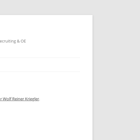
ecruiting & OE
 Wolf Reiner Kriegler
.