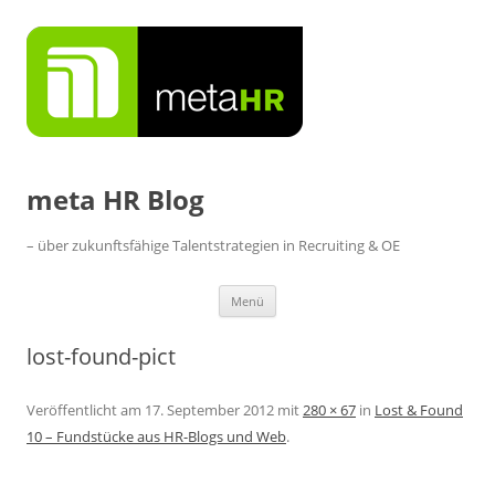
Zum
Inhalt
springen
meta HR Blog
– über zukunftsfähige Talentstrategien in Recruiting & OE
Menü
lost-found-pict
Veröffentlicht am
17. September 2012
mit
280 × 67
in
Lost & Found
10 – Fundstücke aus HR-Blogs und Web
.