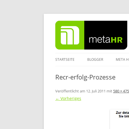
Zum
Inhalt
springen
STARTSEITE
BLOGGER
META H
IMPRE
Recr-erfolg-Prozesse
DATEN
Veröffentlicht am
12. Juli 2011
mit
580 × 475
← Vorheriges