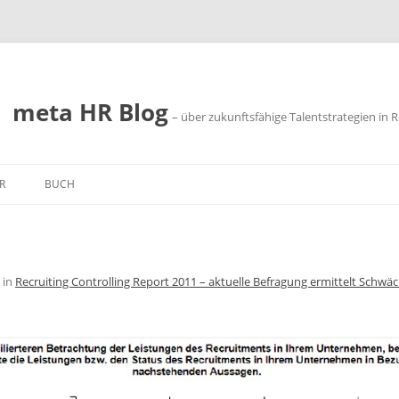
meta HR Blog
– über zukunftsfähige Talentstrategien in R
R
BUCH
SSUM
SCHUTZ
in
Recruiting Controlling Report 2011 – aktuelle Befragung ermittelt Sch